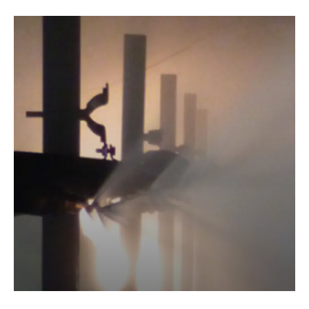
Warum CalanSmartSpray®?